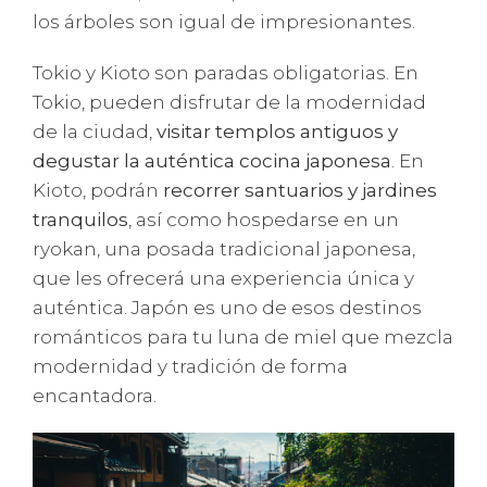
los árboles son igual de impresionantes.
Tokio y Kioto son paradas obligatorias. En
Tokio, pueden disfrutar de la modernidad
de la ciudad,
visitar templos antiguos y
degustar la auténtica cocina japonesa
. En
Kioto, podrán
recorrer santuarios y jardines
tranquilos
, así como hospedarse en un
ryokan, una posada tradicional japonesa,
que les ofrecerá una experiencia única y
auténtica. Japón es uno de esos destinos
románticos para tu luna de miel que mezcla
modernidad y tradición de forma
encantadora.