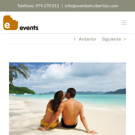
Saltar
Teléfono:
974 270 011
|
info@eventselcobertizo.com
al
contenido
Anterior
Siguiente
Ver
imagen
más
grande