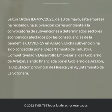
Según Orden ID/499/2021, de 13 de mayo, esta empresa
ha recibido una subvención correspondiente a la
convocatoria de subvenciones a determinados sectores
económicos afectados por las consecuencias de la
pandemia COVID-19 en Aragón. Dicha subvención ha
sido concedida por el Departamento de Industria,
Competitividad y Desarrollo Empresarial de l Gobierno
de Aragón, siendo financiada por el Gobierno de Aragón,
la Diputación provincial de Huesca y el Ayuntamiento de
La Sotonera.
© 2022 EVENTS | Todos los derechos reservados.