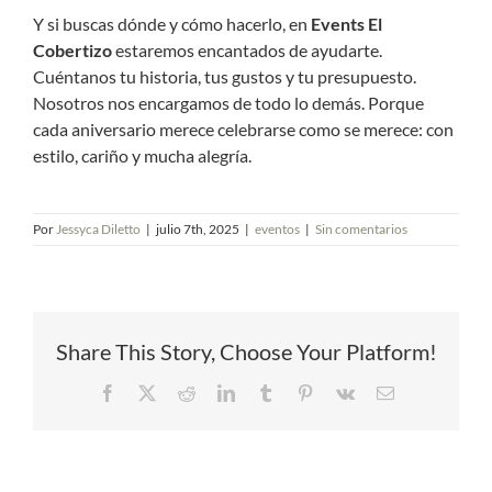
Y si buscas dónde y cómo hacerlo, en
Events El
Cobertizo
estaremos encantados de ayudarte.
Cuéntanos tu historia, tus gustos y tu presupuesto.
Nosotros nos encargamos de todo lo demás. Porque
cada aniversario merece celebrarse como se merece: con
estilo, cariño y mucha alegría.
Por
Jessyca Diletto
|
julio 7th, 2025
|
eventos
|
Sin comentarios
Share This Story, Choose Your Platform!
Facebook
X
Reddit
LinkedIn
Tumblr
Pinterest
Vk
Correo
electrónico