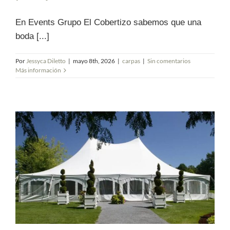
En Events Grupo El Cobertizo sabemos que una
boda [...]
Por
Jessyca Diletto
|
mayo 8th, 2026
|
carpas
|
Sin comentarios
Más información