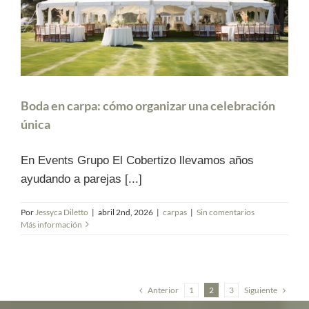
Boda en carpa: cómo organizar una celebración
única
En Events Grupo El Cobertizo llevamos años
ayudando a parejas [...]
Por
Jessyca Diletto
|
abril 2nd, 2026
|
carpas
|
Sin comentarios
Más información
Anterior
Siguiente
1
2
3