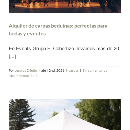
Alquiler de carpas beduinas: perfectas para
bodas y eventos
En Events Grupo El Cobertizo llevamos más de 20
[...]
Por
Jessyca Diletto
|
abril 2nd, 2026
|
carpas
|
Sin comentarios
Más información