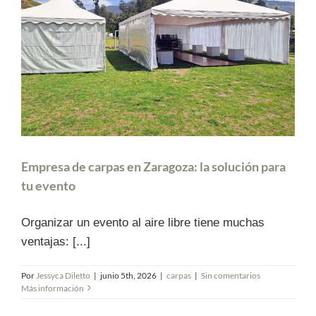
Empresa de carpas en Zaragoza: la solución para
tu evento
Organizar un evento al aire libre tiene muchas
ventajas: [...]
Por
Jessyca Diletto
|
junio 5th, 2026
|
carpas
|
Sin comentarios
Más información