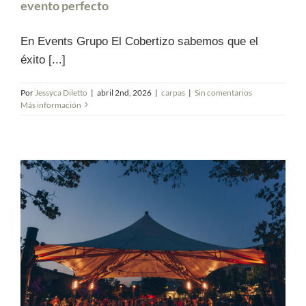
evento perfecto
En Events Grupo El Cobertizo sabemos que el
éxito [...]
Por
Jessyca Diletto
|
abril 2nd, 2026
|
carpas
|
Sin comentarios
Más información