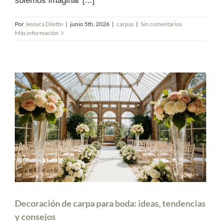
solemos imaginar [...]
Por
Jessyca Diletto
|
junio 5th, 2026
|
carpas
|
Sin comentarios
Más información
Decoración de carpa para boda: ideas, tendencias
y consejos