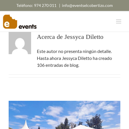
Saltar
Teléfono:
974 270 011
|
info@eventselcobertizo.com
al
contenido
Acerca de
Jessyca Diletto
Este autor no presenta ningún detalle.
Hasta ahora Jessyca Diletto ha creado
106 entradas de blog.